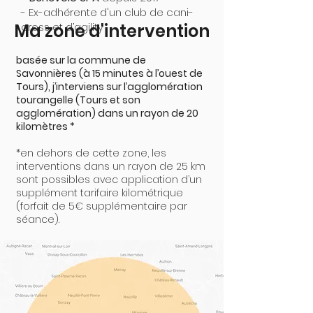
- Ex-adhérente d'un club de cani-
Ma zone d'intervention
cross et d’agility
basée sur la commune de
Savonnières (à 15 minutes à l’ouest de
Tours), j’interviens sur l’agglomération
tourangelle (Tours et son
agglomération) dans un rayon de 20
kilomètres *
*en dehors de cette zone, les
interventions dans un rayon de 25 km
sont possibles avec application d’un
supplément tarifaire kilométrique
(forfait de 5€ supplémentaire par
séance).