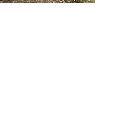
Education
canine
Tours
Candice,
éducatrice
canine
professionnelle
Diplômée par l'Etat et agréée par
le Ministère
de l'Agriculture (BP
éducateur canin)
Accompagnement
individualisé et progressif